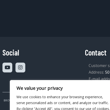
Social
Contact
Customer s
Address:
50
E-mail addr
We value your privacy
We use cookies to enhance your browsing experience,
BROWSER
CORPORATE
CHAMPION CLASSES
About Us
Lan
serve personalized ads or content, and analyze our traffic.
By clicking "Accept All", you consent to our use of cookies.